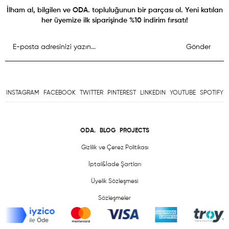
İlham al, bilgilen ve ODA. topluluğunun bir parçası ol. Yeni katılan
her üyemize ilk siparişinde %10 indirim fırsatı!
Gönder
INSTAGRAM
FACEBOOK
TWITTER
PINTEREST
LINKEDIN
YOUTUBE
SPOTIFY
ODA.
BLOG
PROJECTS
Gizlilik ve Çerez Politikası
İptal&İade Şartları
Üyelik Sözleşmesi
Sözleşmeler